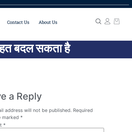
Contact Us
About Us
सेहत बदल सकता है
e a Reply
il address will not be published.
Required
re marked
*
nt
*