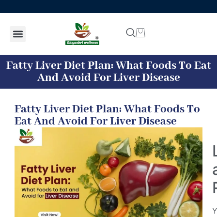
Shop by concern
Shop By Product
Addiction kit
Talk To Expert
Fatty Liver Diet Plan: What Foods To Eat
And Avoid For Liver Disease
Fatty Liver Diet Plan: What Foods To
Eat And Avoid For Liver Disease
Y